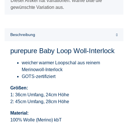
x
Dieser Artikel hat Variationen. Wähle bitte die
gewünschte Variation aus.
Beschreibung
purepure Baby Loop Woll-Interlock
weicher warmer Loopschal aus reinem
Merinowoll-Interlock
GOTS-zertifiziert
Größen:
1: 36cm Umfang, 24cm Höhe
2: 45cm Umfang, 28cm Höhe
Material:
100% Wolle (Merino) kbT