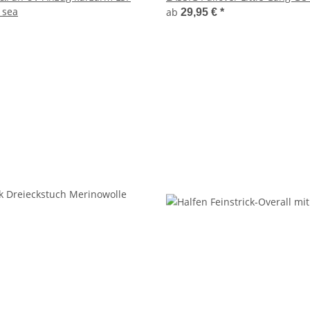
 sea
ab
29,95 €
*