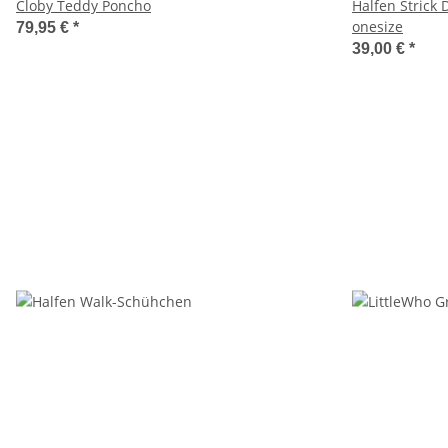
Cloby Teddy Poncho
Halfen Strick
onesize
79,95 €
*
39,00 €
*