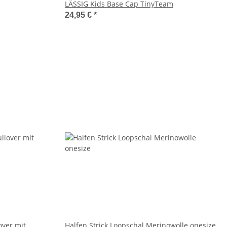
LÄSSIG Kids Base Cap TinyTeam
24,95 €
*
over mit
Halfen Strick Loopschal Merinowolle onesize