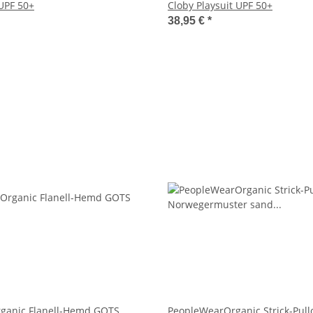
UPF 50+
Cloby Playsuit UPF 50+
38,95 €
*
ganic Flanell-Hemd GOTS
PeopleWearOrganic Strick-Pull