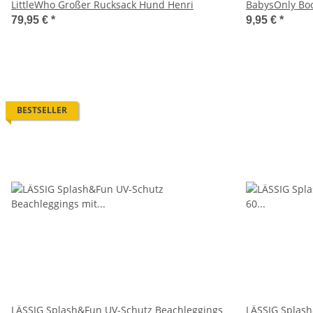
LittleWho Großer Rucksack Hund Henri
BabysOnly Bo
79,95 €
*
9,95 €
*
BESTSELLER
LÄSSIG Splash&Fun UV-Schutz Beachleggings
LÄSSIG Splas