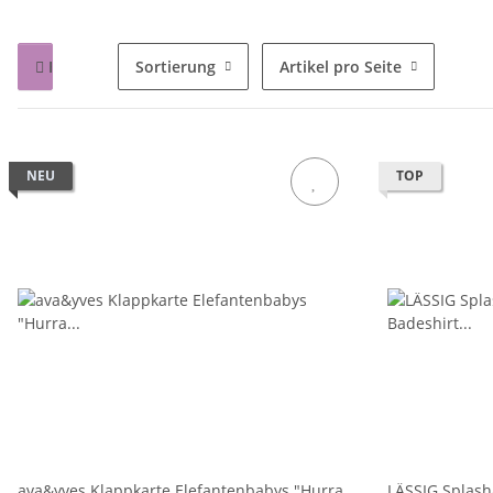
Filter
Sortierung
Artikel pro Seite
NEU
TOP
ava&yves Klappkarte Elefantenbabys "Hurra
LÄSSIG Splas