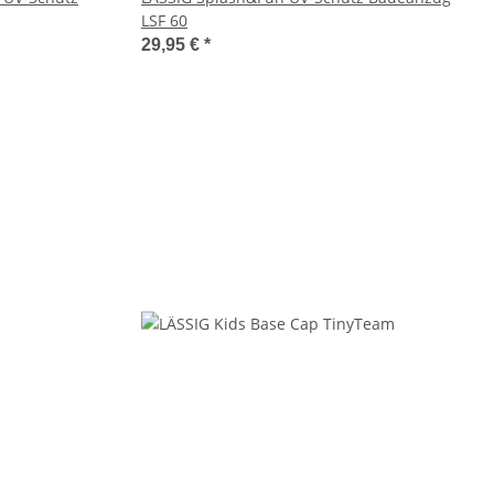
LSF 60
29,95 €
*