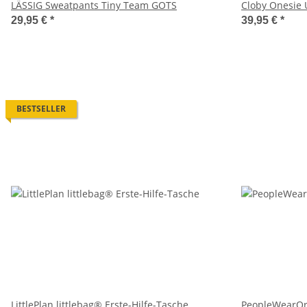
LÄSSIG Sweatpants Tiny Team GOTS
Cloby Onesie 
29,95 €
*
39,95 €
*
BESTSELLER
LittlePlan littlebag® Erste-Hilfe-Tasche
PeopleWearOr