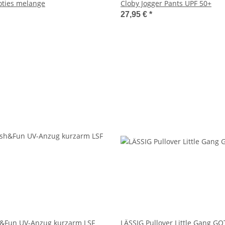
oties melange
Cloby Jogger Pants UPF 50+
27,95 €
*
h&Fun UV-Anzug kurzarm LSF
LÄSSIG Pullover Little Gang GO