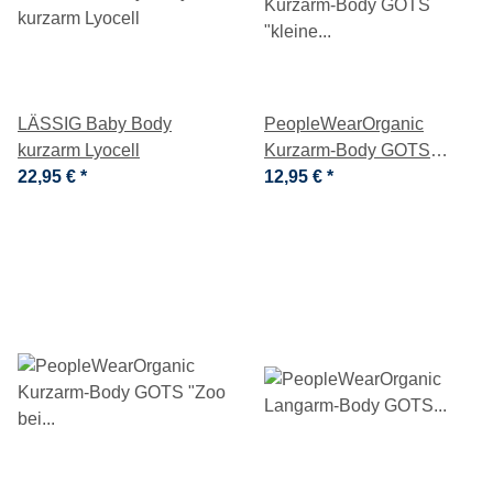
LÄSSIG Baby Body
PeopleWearOrganic
kurzarm Lyocell
Kurzarm-Body GOTS
22,95 €
*
"kleine Veilchen" malve
12,95 €
*