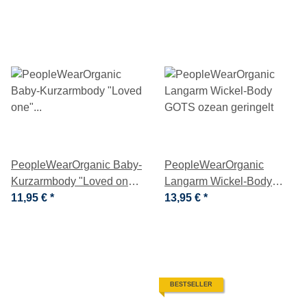
PeopleWearOrganic Baby-
PeopleWearOrganic
Kurzarmbody "Loved one"
Langarm Wickel-Body
honiggelb geringelt
11,95 €
*
GOTS ozean geringelt
13,95 €
*
BESTSELLER