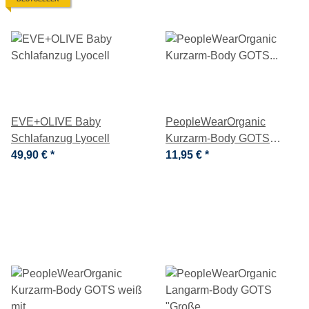
EVE+OLIVE Baby
PeopleWearOrganic
Schlafanzug Lyocell
Kurzarm-Body GOTS
49,90 €
*
"Hippofreunde" blau
11,95 €
*