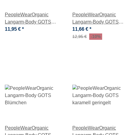
PeopleWearOrganic
PeopleWearOrganic
Langarm-Body GOTS
Langarm-Body GOTS
basic
11,95 €
*
Henley ozean geringelt
11,66 €
*
12,95 €
-10%
PeopleWearOrganic
PeopleWearOrganic