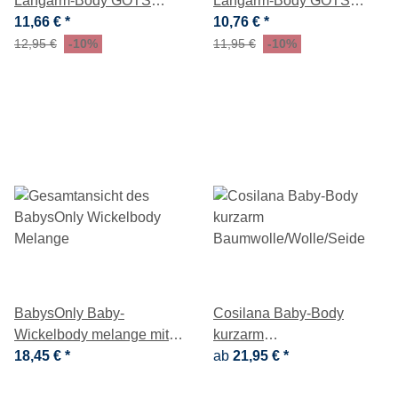
Langarm-Body GOTS
Langarm-Body GOTS
Blümchen
11,66 €
*
karamell geringelt
10,76 €
*
12,95 €
-10%
11,95 €
-10%
BabysOnly Baby-
Cosilana Baby-Body
Wickelbody melange mit
kurzarm
langen Ärmeln
18,45 €
*
Baumwolle/Wolle/Seide
ab
21,95 €
*