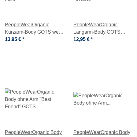
PeopleWearOrganic
PeopleWearOrganic
Kurzarm-Body GOTS weiß
Langarm-Body GOTS
mit Blumenkragen
13,95 €
*
"Große Blumen" hellbeige
12,95 €
*
PeopleWearOrganic Body
PeopleWearOrganic Body