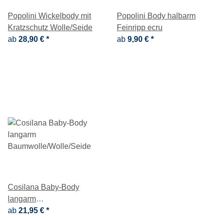
Popolini Wickelbody mit
Popolini Body halbarm
Kratzschutz Wolle/Seide
Feinripp ecru
ab
28,90 €
*
ab
9,90 €
*
Cosilana Baby-Body
langarm
Baumwolle/Wolle/Seide
ab
21,95 €
*