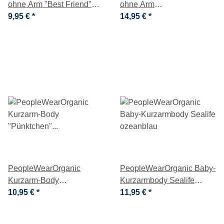
ohne Arm "Best Friend"
ohne Arm
GOTS
9,95 €
*
"Dschungelblumen" GOTS
14,95 €
*
PeopleWearOrganic
PeopleWearOrganic Baby-
Kurzarm-Body
Kurzarmbody Sealife
"Pünktchen" rosé GOTS
10,95 €
*
ozeanblau
11,95 €
*