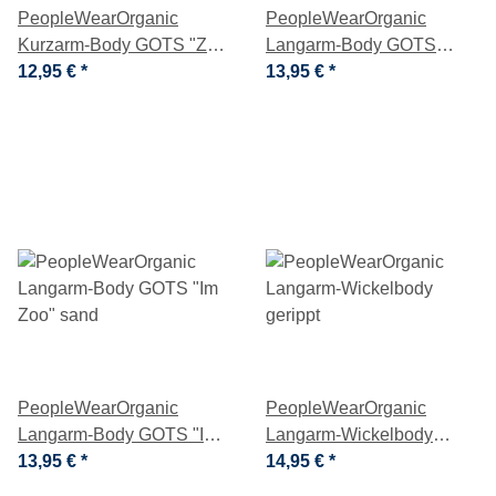
PeopleWearOrganic
PeopleWearOrganic
Kurzarm-Body GOTS "Zoo
Langarm-Body GOTS
bei Nacht" ozeanblau
12,95 €
*
"Blumengarten" puderrosa
13,95 €
*
PeopleWearOrganic
PeopleWearOrganic
Langarm-Body GOTS "Im
Langarm-Wickelbody
Zoo" sand
13,95 €
*
gerippt
14,95 €
*