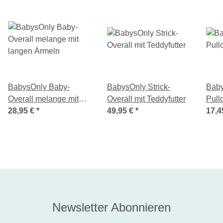
BabysOnly Baby-
BabysOnly Strick-
Baby
Overall melange mit
Overall mit Teddyfutter
Pull
langen Ärmeln
28,95 €
*
49,95 €
*
17,4
Newsletter Abonnieren