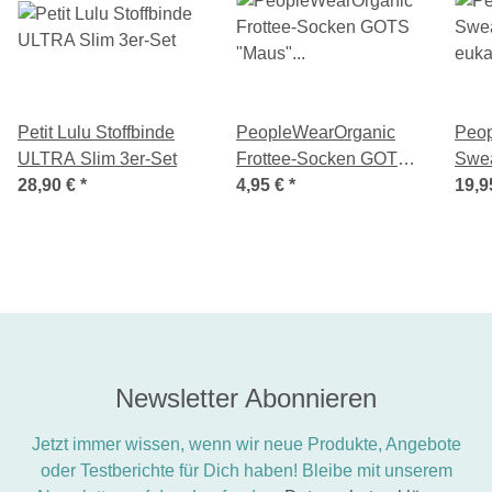
Petit Lulu Stoffbinde
PeopleWearOrganic
Peo
ULTRA Slim 3er-Set
Frottee-Socken GOTS
Swe
28,90 €
*
"Maus" granatrot
4,95 €
*
euka
19,9
Newsletter Abonnieren
Jetzt immer wissen, wenn wir neue Produkte, Angebote
oder Testberichte für Dich haben! Bleibe mit unserem