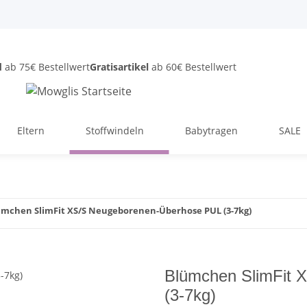
d
ab 75€ Bestellwert
Gratisartikel
ab 60€ Bestellwert
Eltern
Stoffwindeln
Babytragen
SALE
ümchen SlimFit XS/S Neugeborenen-Überhose PUL (3-7kg)
Blümchen SlimFit 
(3-7kg)