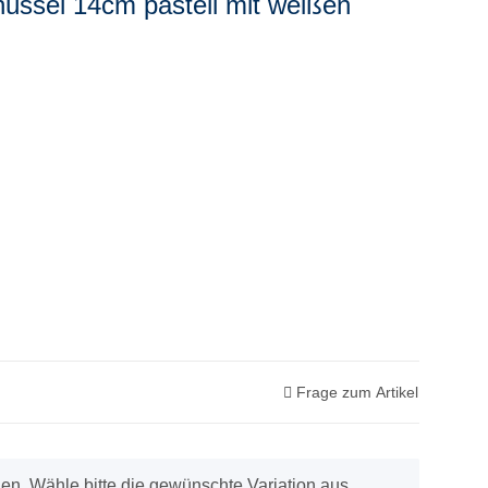
üssel 14cm pastell mit weißen
Frage zum Artikel
onen. Wähle bitte die gewünschte Variation aus.