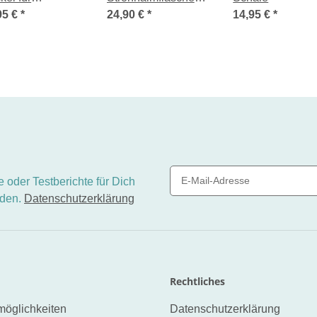
nkbecher
95 €
*
mit Strohhalm 300ml
24,90 €
*
14,95 €
*
 oder Testberichte für Dich
nden.
Datenschutzerklärung
Newsletter Abonnieren
Rechtliches
öglichkeiten
Datenschutzerklärung