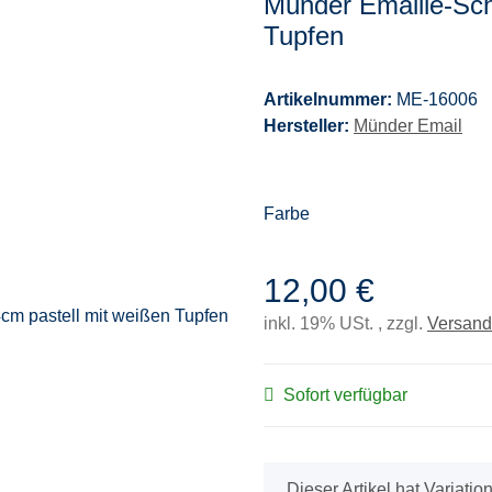
Münder Emaille-Sch
Tupfen
Artikelnummer:
ME-16006
Hersteller:
Münder Email
Farbe
12,00 €
inkl. 19% USt. , zzgl.
Versand
Sofort verfügbar
x
Dieser Artikel hat Variati