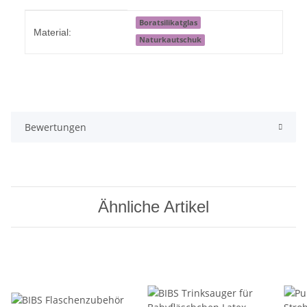
Produkteigenschaft
Wert
Boratsilikatglas
Material:
Naturkautschuk
Bewertungen
Ähnliche Artikel