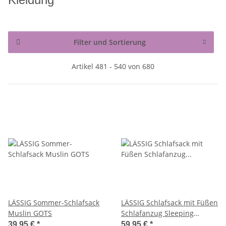
Filter und Sortierung
Artikel 481 - 540 von 680
LÄSSIG Sommer-Schlafsack
LÄSSIG Schlafsack mit Füßen
Muslin GOTS
Schlafanzug Sleeping
Jumper
39,95 €
*
59,95 €
*