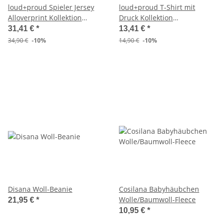
loud+proud Spieler Jersey
loud+proud T-Shirt mit
Alloverprint Kollektion
Druck Kollektion
DownUnder
DownUnder
31,41 €
*
13,41 €
*
34,90 €
-10%
14,90 €
-10%
Disana Woll-Beanie
Cosilana Babyhäubchen
Wolle/Baumwoll-Fleece
21,95 €
*
10,95 €
*