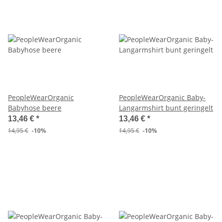
PeopleWearOrganic
PeopleWearOrganic Baby-
Babyhose beere
Langarmshirt bunt geringelt
13,46 €
*
13,46 €
*
14,95 €
-10%
14,95 €
-10%