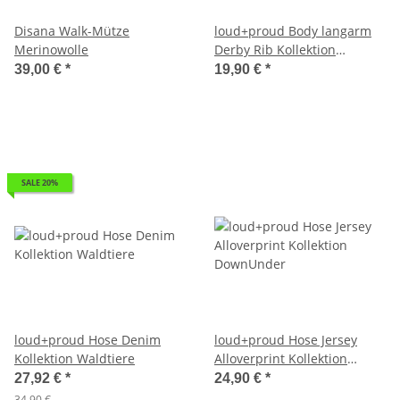
Disana Walk-Mütze
loud+proud Body langarm
Merinowolle
Derby Rib Kollektion
Waldtiere
39,00 €
*
19,90 €
*
SALE 20%
loud+proud Hose Denim
loud+proud Hose Jersey
Kollektion Waldtiere
Alloverprint Kollektion
DownUnder
27,92 €
*
24,90 €
*
34,90 €