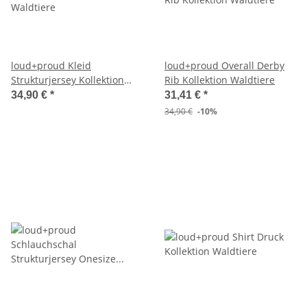
loud+proud Kleid
loud+proud Overall Derby
Strukturjersey Kollektion
Rib Kollektion Waldtiere
Waldtiere
34,90 €
*
31,41 €
*
34,90 €
-10%