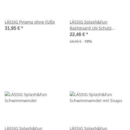
LÄSSIG Pyjama ohne Füße
LÄSSIG Splash&Fun
Rashguard UV-Schutz
31,95 €
*
Badeshirt kurzarm LSF 60
22,46 €
*
24,95 €
-10%
LÄSSIG Splash&Fun
LÄSSIG Splash&Fun