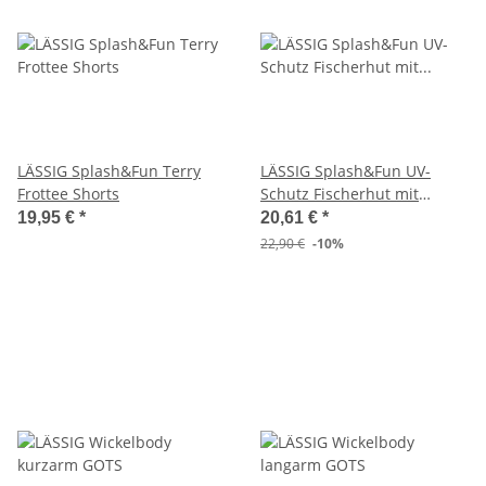
LÄSSIG Splash&Fun Terry
LÄSSIG Splash&Fun UV-
Frottee Shorts
Schutz Fischerhut mit
langem Nacken LSF 80
19,95 €
*
20,61 €
*
22,90 €
-10%