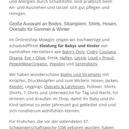
und Allergien durch Schadstoffe, sind praktisch beim
An- und Ausziehen und lassen sich gut pflegen und
reinigen.
Große Auswahl an Bodys, Stramplern, Shirts, Hosen,
Overalls für Sommer & Winter
Im Onlineshop Mowglis zeigen wir hochwertige und
schadstofffreie
Kleidung für Babys und Kinder
von
namhaften Herstellern wie
Baby's Only
,
Cloby
,
Cosilana
,
Disana
,
Eve + Olive
, Fresk,
Halfen
,
Lässig
,
Loud + Proud
,
PeopleWearOrganic
,
Popolini
und
Serendipity
.
Wir haben wunderschöne
Bodys und Strampler
mit
Knöpfen, Druckknöpfen und zum Wickeln, Hosen, Jacken,
Kleider
, Leggings,
Overalls & Latzhosen
, Pullover, Shirts,
Shorts, T-Shirts und Unterwäsche für Tag und Nacht, für
drinnen und draußen im Shop, damit Ihr Baby und ihr
Kind optimal zu jeder Jahreszeit gut gekleidet sind und
sich rundherum wohlfühlen können.
Für Frühchen, die vor der vollendeten 37.
Schwangerschaftswoche SSW geboren wurden, haben