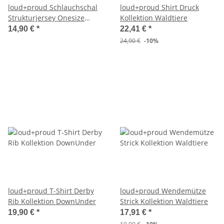
loud+proud Schlauchschal
loud+proud Shirt Druck
Strukturjersey Onesize
Kollektion Waldtiere
Kollektion Waldtiere
14,90 €
*
22,41 €
*
24,90 €
-10%
loud+proud T-Shirt Derby
loud+proud Wendemütze
Rib Kollektion DownUnder
Strick Kollektion Waldtiere
19,90 €
*
17,91 €
*