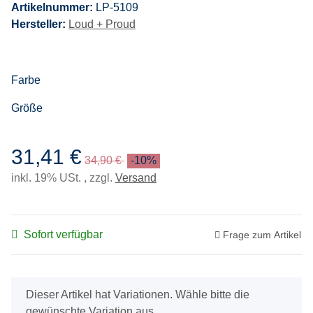
Artikelnummer:
LP-5109
Hersteller:
Loud + Proud
Farbe
Größe
31,41 €
34,90 €
-10%
inkl. 19% USt. , zzgl.
Versand
Sofort verfügbar
Frage zum Artikel
x
Dieser Artikel hat Variationen. Wähle bitte die
gewünschte Variation aus.