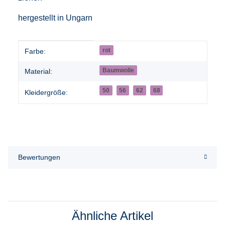
hergestellt in Ungarn
Produkteigenschaft
Wert
rot
Farbe:
Baumwolle
Material:
50
56
62
68
Kleidergröße:
Bewertungen
Ähnliche Artikel