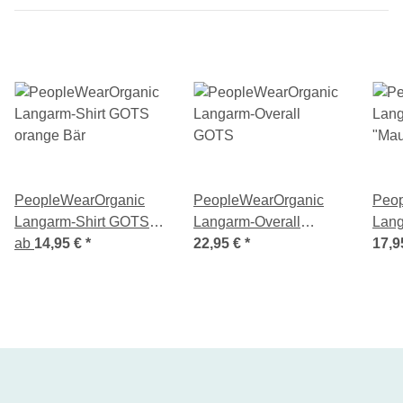
PeopleWearOrganic
PeopleWearOrganic
Peo
Langarm-Shirt GOTS
Langarm-Overall
Lang
orange Bär
ab
14,95 €
*
GOTS
22,95 €
*
"Mau
17,9