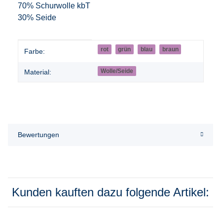
70% Schurwolle kbT
30% Seide
Produkteigenschaft
Wert
rot
grün
blau
braun
Farbe:
Wolle/Seide
Material:
Bewertungen
Kunden kauften dazu folgende Artikel: