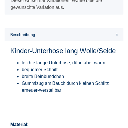
x
Dieser Artikel hat Variationen. Wähle bitte die
gewünschte Variation aus.
Beschreibung
Kinder-Unterhose lang Wolle/Seide
leichte lange Unterhose, dünn aber warm
bequemer Schnitt
breite Beinbündchen
Gummizug am Bauch durch kleinen Schlitz
erneuer-/verstellbar
Material: