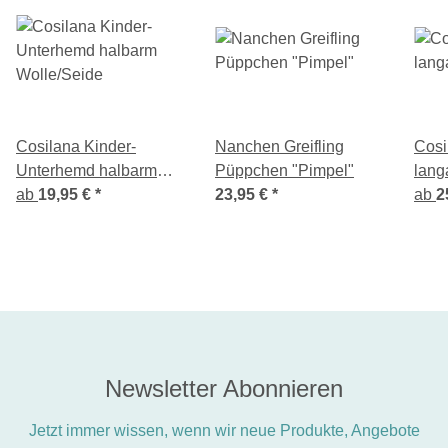
Cosilana Kinder-
Nanchen Greifling
Cosi
Unterhemd halbarm
Püppchen "Pimpel"
lang
Wolle/Seide
ab
19,95 €
*
23,95 €
*
ab
2
Newsletter Abonnieren
Jetzt immer wissen, wenn wir neue Produkte, Angebote