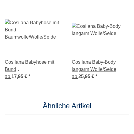
Cosilana Babyhose mit
Cosilana Baby-Body
Bund
langarm Wolle/Seide
Baumwolle/Wolle/Seide
ab
17,95 €
*
ab
25,95 €
*
Ähnliche Artikel