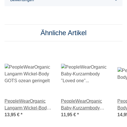
Ähnliche Artikel
PeopleWearOrganic
PeopleWearOrganic
Peo
Langarm Wickel-Body
Baby-Kurzarmbody
Body
GOTS ozean geringelt
13,95 €
*
"Loved one" honiggelb
11,95 €
*
"Dsc
14,9
geringelt
GOT