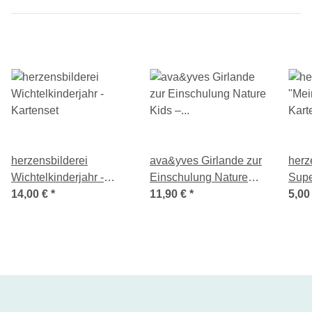
herzensbilderei
ava&yves Girlande zur
herz
Wichtelkinderjahr -
Einschulung Nature
Supe
Kartenset
14,00 €
*
Kids – Schulkind
11,90 €
*
Kart
5,00