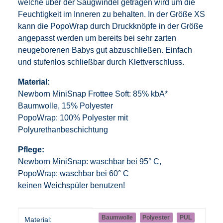
welche über der Saugwindel getragen wird um die
Feuchtigkeit im Inneren zu behalten. In der Größe XS
kann die PopoWrap durch Druckknöpfe in der Größe
angepasst werden um bereits bei sehr zarten
neugeborenen Babys gut abzuschließen. Einfach
und stufenlos schließbar durch Klettverschluss.
Material:
Newborn MiniSnap Frottee Soft: 85% kbA*
Baumwolle, 15% Polyester
PopoWrap: 100% Polyester mit
Polyurethanbeschichtung
Pflege:
Newborn MiniSnap: waschbar bei 95° C,
PopoWrap: waschbar bei 60° C
keinen Weichspüler benutzen!
Produkteigenschaft
Wert
Baumwolle
Polyester
PUL
Material: