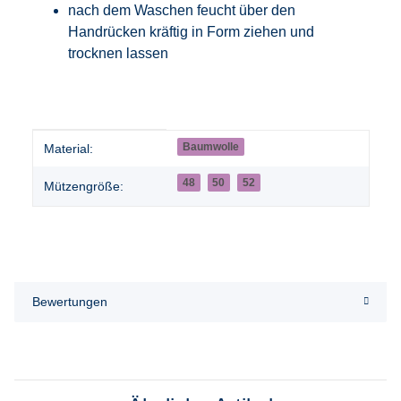
nach dem Waschen feucht über den
Handrücken kräftig in Form ziehen und
trocknen lassen
Produkteigenschaft
Wert
Baumwolle
Material:
48
50
52
Mützengröße:
Bewertungen