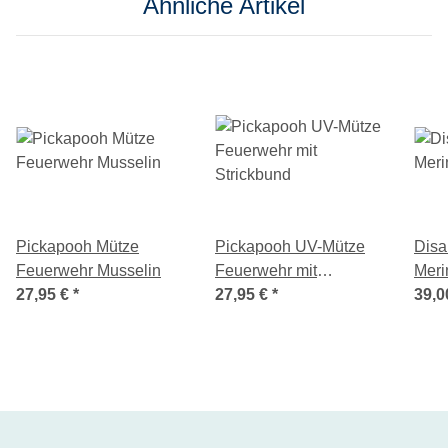
Ähnliche Artikel
Pickapooh Mütze
Pickapooh UV-Mütze
Disa
Feuerwehr Musselin
Feuerwehr mit
Meri
27,95 €
*
Strickbund
27,95 €
*
39,0