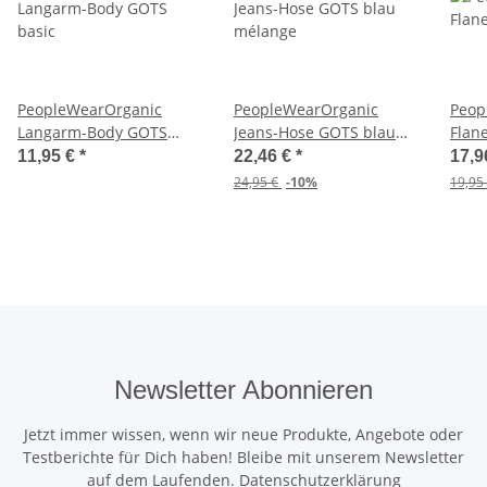
PeopleWearOrganic
PeopleWearOrganic
Peop
Langarm-Body GOTS
Jeans-Hose GOTS blau
Flan
basic
mélange
11,95 €
*
22,46 €
*
17,9
24,95 €
-10%
19,95
Newsletter Abonnieren
Jetzt immer wissen, wenn wir neue Produkte, Angebote oder
Testberichte für Dich haben! Bleibe mit unserem Newsletter
auf dem Laufenden.
Datenschutzerklärung