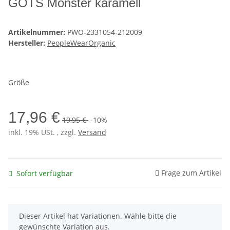
GOTS Monster karamell
Artikelnummer:
PWO-2331054-212009
Hersteller:
PeopleWearOrganic
Größe
17,96 €
19,95 €
-10%
inkl. 19% USt. , zzgl.
Versand
Frage zum Artikel
Sofort verfügbar
x
Dieser Artikel hat Variationen. Wähle bitte die
gewünschte Variation aus.