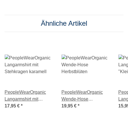
Ähnliche Artikel
PeopleWearOrganic
PeopleWearOrganic
Peo
Langarmshirt mit
Wende-Hose
Lang
Stehkragen karamell
17,95 €
*
Herbstblüten
19,95 €
*
Blüm
15,9