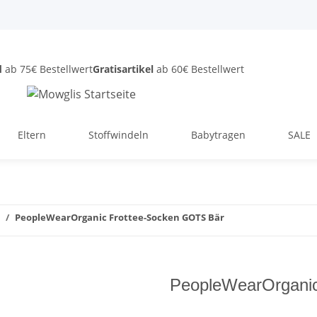
d
ab 75€ Bestellwert
Gratisartikel
ab 60€ Bestellwert
Eltern
Stoffwindeln
Babytragen
SALE
PeopleWearOrganic Frottee-Socken GOTS Bär
PeopleWearOrgani