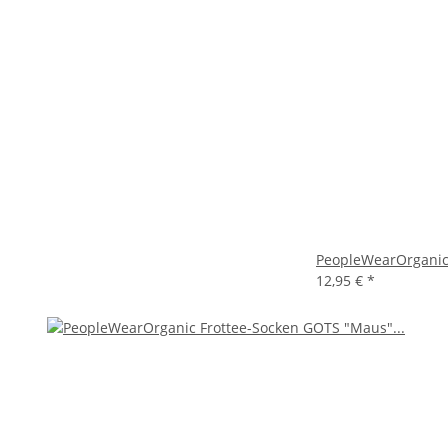
PeopleWearOrganic 
12,95 €
*