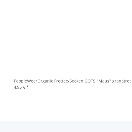
PeopleWearOrganic Frottee-Socken GOTS "Maus" granatrot
4,95 €
*