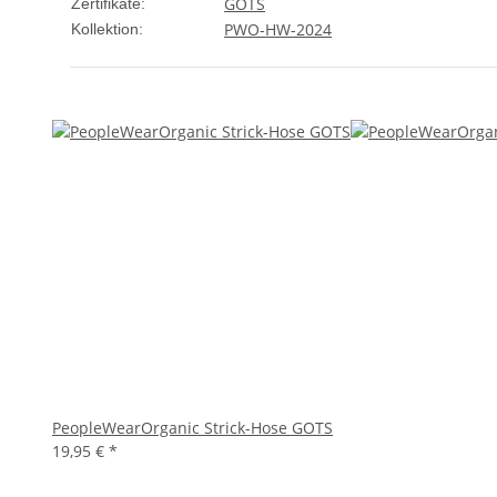
GOTS
Zertifikate:
PWO-HW-2024
Kollektion:
PeopleWearOrganic Strick-Hose GOTS
19,95 €
*