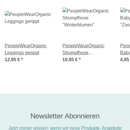
PeopleWearOrganic
PeopleWearOrganic
Peo
Leggings gerippt
Strumpfhose
Bab
12,95 €
*
"Winterblumen"
10,95 €
*
"Zoo
4,95
Newsletter Abonnieren
Jetzt immer wissen, wenn wir neue Produkte, Angebote