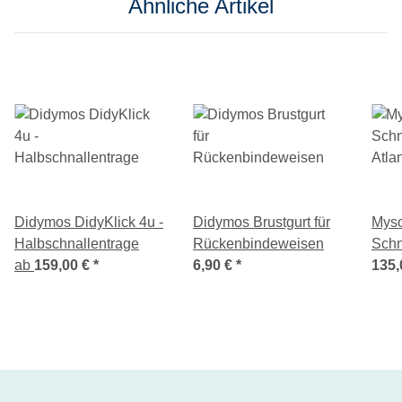
Ähnliche Artikel
Didymos DidyKlick 4u -
Didymos Brustgurt für
Myso
Halbschnallentrage
Rückenbindeweisen
Schn
ab
159,00 €
*
6,90 €
*
Atla
135,