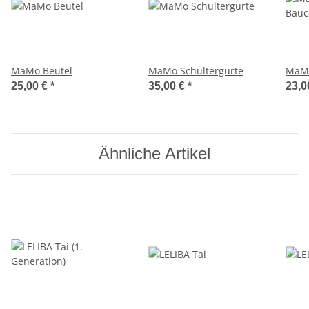
MaMo Beutel
MaMo Schultergurte
MaMo
25,00 €
*
35,00 €
*
23,0
Ähnliche Artikel