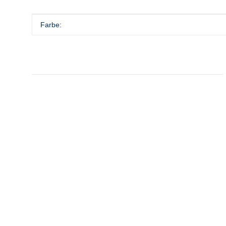
Produkteigenschaft
Wert
Farbe: