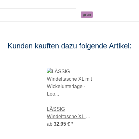
grün
Kunden kauften dazu folgende Artikel:
LÄSSIG
Windeltasche XL mit
Wickelunterlage -
ab
32,95 €
*
Leo Light Khaki