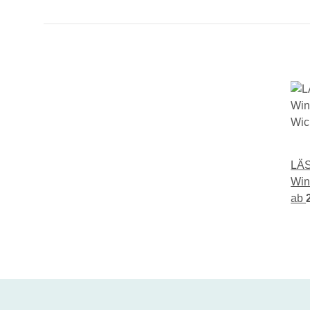
LÄS
Win
Wic
ab