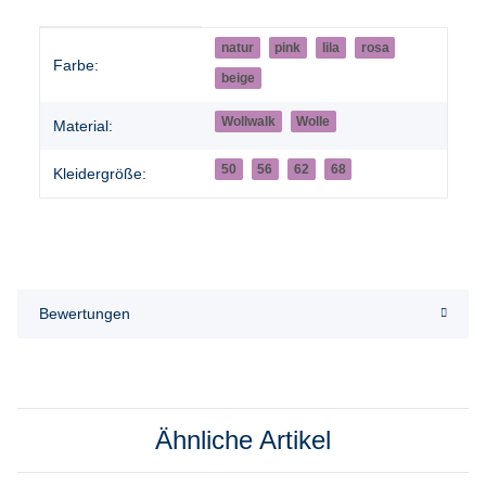
Produkteigenschaft
Wert
natur
pink
lila
rosa
Farbe:
beige
Wollwalk
Wolle
Material:
50
56
62
68
Kleidergröße:
Bewertungen
Ähnliche Artikel