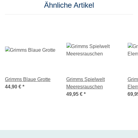
Ähnliche Artikel
Grimms Blaue Grotte
Grimms Spielwelt
Grim
44,90 €
*
Meeresrauschen
Elem
49,95 €
*
69,9