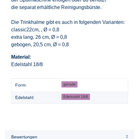
die separat erhältliche Reinigungsbürste.
Die Trinkhalme gibt es auch in folgenden Varianten:
classic22cm, , Ø = 0,8
extra lang, 26 cm, Ø = 0,8
gebogen, 20,5 cm, Ø = 0,8
Material:
Edelstahl 18/8
Produkteigenschaft
Wert
gerade
Form:
Edelstahl 18/8
Edelstahl:
Bewertungen