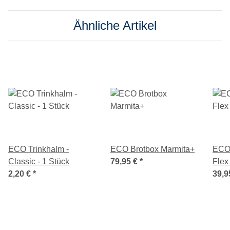
Ähnliche Artikel
ECO Trinkhalm -
ECO Brotbox Marmita+
ECO 
Classic - 1 Stück
79,95 €
*
Flex
2,20 €
*
39,9