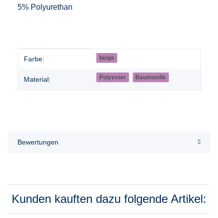
5% Polyurethan
Produkteigenschaft
Wert
beige
Farbe:
Polyester
Baumwolle
Material:
Bewertungen
Kunden kauften dazu folgende Artikel: