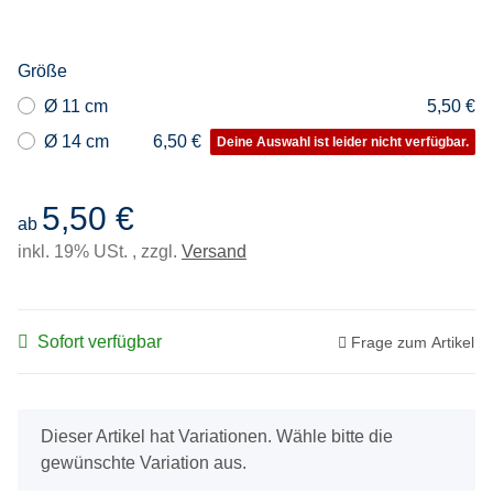
Größe
Ø 11 cm
5,50 €
Ø 14 cm
6,50 €
Deine Auswahl ist leider nicht verfügbar.
5,50 €
ab
inkl. 19% USt. , zzgl.
Versand
Sofort verfügbar
Frage zum Artikel
x
Dieser Artikel hat Variationen. Wähle bitte die
gewünschte Variation aus.