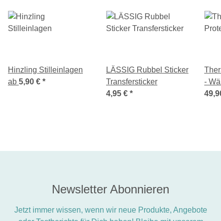
Hinzling Stilleinlagen
LÄSSIG Rubbel Sticker
Ther
ab
5,90 €
*
Transfersticker
- Wä
4,95 €
*
Kält
49,9
Newsletter Abonnieren
Jetzt immer wissen, wenn wir neue Produkte, Angebote