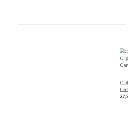
Clo
Led
27,