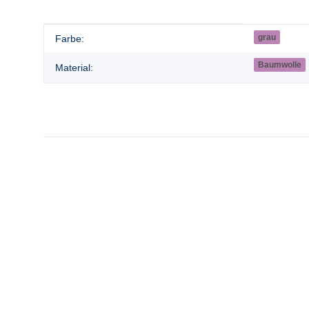
Produkteigenschaft
Wert
grau
Farbe:
Baumwolle
Material: