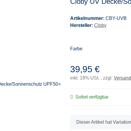
Cloby UV Decke/S
Artikelnummer:
CBY-UVB
Hersteller:
Cloby
Farbe
39,95 €
inkl. 19% USt. , zzgl.
Versand
Sofort verfügbar
x
Dieser Artikel hat Variati