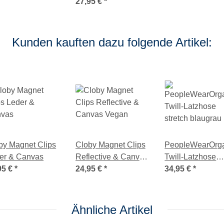
27,95 €
*
Kunden kauften dazu folgende Artikel:
by Magnet Clips
Cloby Magnet Clips
PeopleWearOrg
er & Canvas
Reflective & Canvas
Twill-Latzhose
95 €
*
Vegan
24,95 €
*
stretch blaugrau
34,95 €
*
Ähnliche Artikel