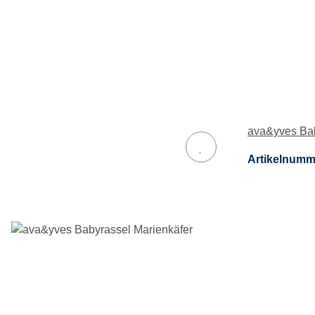
ava&yves Bab
Artikelnumm