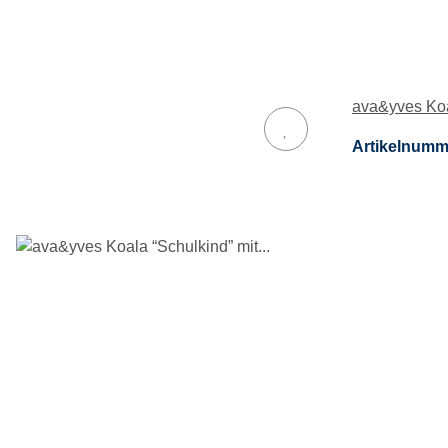
ava&yves Koal
Artikelnumm