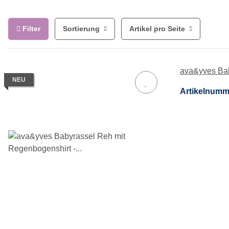
Filter
Sortierung
Artikel pro Seite
ava&yves Bab
NEU
Artikelnumm