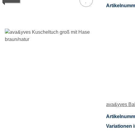
Artikelnumm
ava&yves Bab
Artikelnumm
Variationen i