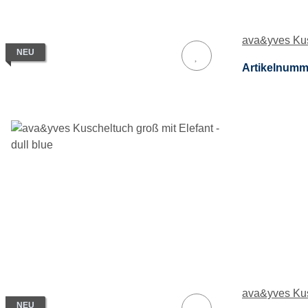
ava&yves Kusc
NEU
Artikelnumm
ava&yves Kus
NEU